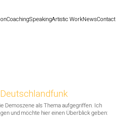
ion
Coaching
Speaking
Artistic Work
News
Contact
 Deutschlandfunk
die Demoszene als Thema aufgegriffen. Ich
gen und möchte hier einen Überblick geben: