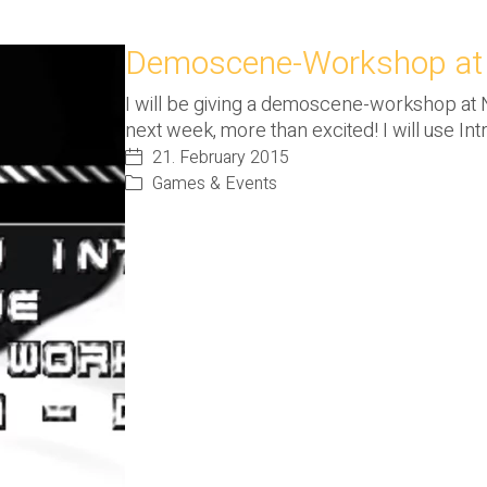
Demoscene-Workshop at 
I will be giving a demoscene-workshop at 
next week, more than excited! I will use I
21. February 2015
Games & Events